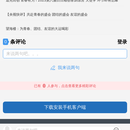
追光而创 青春有为！2023第八届日日顺创客训练营“天使学”环节即将启幕
【央视快评】共赴青春的盛会 团结的盛会 友谊的盛会
望海楼：为青春、团结、友谊的大运喝彩
条评论
0
登录
来说两句吧。。。
我来说两句
0
已有
人参与，点击查看更多精彩评论
下载安装手机客户端
授权信息