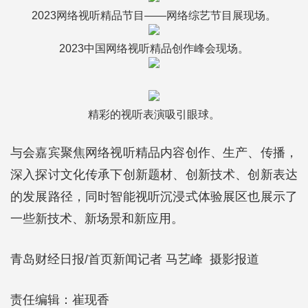
2023网络视听精品节目——网络综艺节目展现场。
2023中国网络视听精品创作峰会现场。
精彩的视听表演吸引眼球。
与会嘉宾聚焦网络视听精品内容创作、生产、传播，
深入探讨文化传承下创新题材、创新技术、创新表达
的发展路径，同时智能视听沉浸式体验展区也展示了
一些新技术、新场景和新应用。
青岛财经日报/首页新闻记者 马艺峰 摄影报道
责任编辑：崔现香