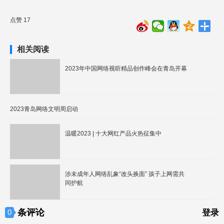
点赞 17
相关阅读
2023年中国网络视听精品创作峰会在青岛开幕
2023青岛网络文明周启动
温暖2023 | 十大网红产品火热征集中
涉未成年人网络乱象“改头换面” 孩子上网需共
同护航
条评论
0
登录