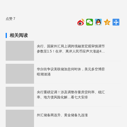
点赞 7
相关阅读
央行、国家外汇局上调跨境融资宏观审慎调节
参数至1.5！在岸、离岸人民币应声大涨超400
个基点
华尔街争议美联储加息何时休，美元多空博弈
暗潮汹涌
央行重磅定调！涉及调整存量房贷利率、稳汇
率、地方债风险化解…看七大安排
外汇储备两连升、黄金储备九连涨