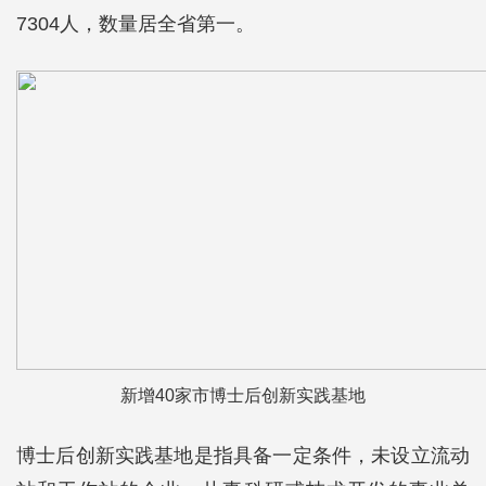
7304人，数量居全省第一。
新增40家市博士后创新实践基地
博士后创新实践基地是指具备一定条件，未设立流动