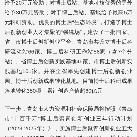
给予20万元资助；对博士后站、基地考核优秀的另外
给予30万元资助；对于博士后站、基地给予最高5万
元科研资助。优良的博士后“生态环境”，打造了博士
后创新创业人才集聚的“强磁场”，建设了一批国家、
省、市博士后创新创业平台。青岛市共设立博士后科
研流动站66家、博士后科研工作站58家（含7个分
站）、省博士后创新实践基地46家、市博士后创新实
践基地101家。并在全省率先创建博士后创新创业
园、博士后创新成果转化基地。目前博士后科研成果
落地转化350项，累计创造产值超60亿元。
下一步，青岛市人力资源和社会保障局将按照《青岛
市“十百千万”博士后聚青创新创业三年行动计划
（2023-2025年）》，实施博士后聚青创新创业五大