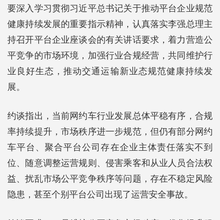
要深入学习贯彻习近平总书记关于推动平台企业规范
健康持续发展的重要指示精神，认真落实李强总理主
持召开平台企业座谈会的有关讲话要求，着力营造公
平竞争的市场环境，加强行业合规经营，共同维护行
业良好生态，推动交通运输新业态规范健康持续发
展。
约谈指出，当前网约车行业发展总体平稳有序，合规
率持续提升，市场秩序进一步规范，但仍有部分网约
车平台、聚合平台公司存在企业主体责任落实不到
位、随意调整运营规则、侵害乘客和从业人员合法权
益、扰乱市场公平竞争秩序等问题，存在不稳定风险
隐患，甚至个别平台公司出现了运营安全事故。