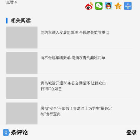
点赞 4
相关阅读
网约车进入发展新阶段 合规仍是监管重点
向不合规车辆派单 滴滴在青岛频吃罚单
青岛城运开通28条公交微循环 让群众出
行“乘”心如意
暑期“安全”不放假！青岛巴士为学生“量身定
制”出行宝典
条评论
0
登录