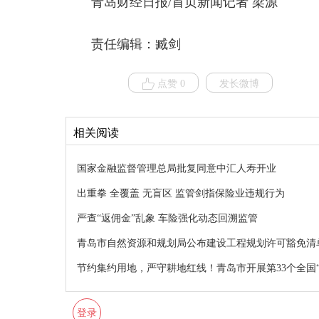
青岛财经日报/首页新闻记者 梁源
责任编辑：臧剑
点赞 0
发长微博
相关阅读
国家金融监督管理总局批复同意中汇人寿开业
出重拳 全覆盖 无盲区 监管剑指保险业违规行为
严查“返佣金”乱象 车险强化动态回溯监管
青岛市自然资源和规划局公布建设工程规划许可豁免清
节约集约用地，严守耕地红线！青岛市开展第33个全国
登录