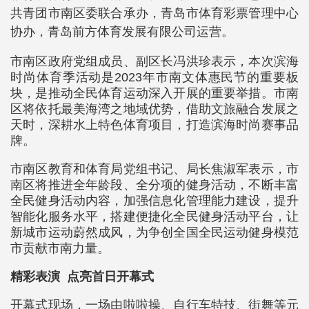
共青团市南区委联合承办，青岛市体育彩票管理中心
协办，青岛前方体育发展有限公司运营。
市南区政府党组成员、副区长冯洪珍表示，本次滨海
时尚体育季活动是2023年市南文体惠民节的重要板
块，是推动全民体育运动深入开展的重要举措。市南
区将依托最美海湾之地域优势，借助文旅融合发展之
天时，深耕水上特色体育项目，打造滨海时尚赛事品
牌。
市南区教育和体育局党组书记、局长焦淑军表示，市
南区将推进全年龄段、全分项的健身活动，不断丰富
全民健身活动内容，加强信息化管理能力建设，提升
智能化服务水平，搭建便捷化全民健身活动平台，让
新城市运动蔚然成风，为争创全国全民运动健身模范
市贡献市南力量。
精彩表演 点亮首日开幕式
开幕式现场，一场由啦啦操、自行车特技、街舞等元