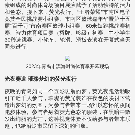
素组成的时尚体育场项目展演赋予了活动独特的活力
和色彩。接下来，荧光夜行、“王者荣耀”市南区电子
竞技全民挑战赛小组赛、市南区篮球嘉年华暨第十五
届“百千万”市南赛区篮球小组赛、60米短跑挑战赛初
赛、智力体育项目赛（桥牌、够级）初赛、中小学生
30秒速跳赛、小轮车、轮滑、滑板表演在开幕式当天
同步进行。
2023年青岛市滨海时尚体育季开幕现场
光夜赛道 璀璨梦幻的荧光夜行
夜晚的青岛如同一个五彩斑斓的梦，荧光夜跑活动吸
引了近千人参与，璀璨的荧光装饰在夜色的映衬下营
造出梦幻的氛围，为参与者带来一场难以忘怀的夜间
跑步体验。参与者身着荧光色彩的服装，在黑暗中散
发出绚丽的光芒，这种视觉体验不仅给参与者带来乐
趣，也给沿途市民留下深刻的印象。