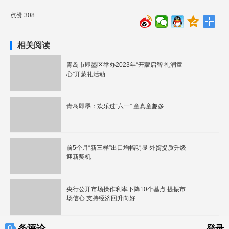
点赞 308
相关阅读
青岛市即墨区举办2023年“开蒙启智 礼润童
心”开蒙礼活动
青岛即墨：欢乐过“六一” 童真童趣多
前5个月“新三样”出口增幅明显 外贸提质升级
迎新契机
央行公开市场操作利率下降10个基点 提振市
场信心 支持经济回升向好
条评论
0
登录