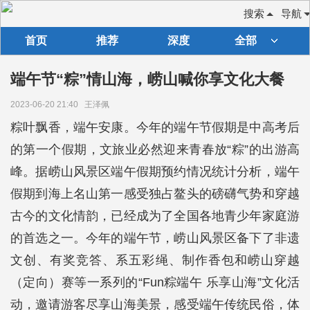
搜索
导航
首页
推荐
深度
全部
端午节“粽”情山海，崂山喊你享文化大餐
2023-06-20 21:40
王泽佩
粽叶飘香，端午安康。今年的端午节假期是中高考后
的第一个假期，文旅业必然迎来青春放“粽”的出游高
峰。据崂山风景区端午假期预约情况统计分析，端午
假期到海上名山第一感受独占鳌头的磅礴气势和穿越
古今的文化情韵，已经成为了全国各地青少年家庭游
的首选之一。今年的端午节，崂山风景区备下了非遗
文创、有奖竞答、系五彩绳、制作香包和崂山穿越
（定向）赛等一系列的“Fun粽端午 乐享山海”文化活
动，邀请游客尽享山海美景，感受端午传统民俗，体