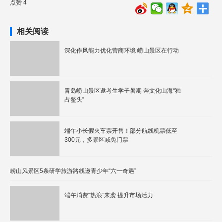
点赞 4
相关阅读
深化作风能力优化营商环境 崂山景区在行动
青岛崂山景区邀考生学子暑期 奔文化山海“独
占鳌头”
端午小长假火车票开售！部分航线机票低至
300元，多景区减免门票
崂山风景区5条研学旅游路线邀青少年“六一奇遇”
端午消费“热浪”来袭 提升市场活力