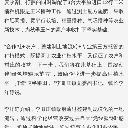
麦收割、打捆的同时调配了3台大平原进口12行玉米
播种机跟进玉米播种工作，通过测土配方施肥，采取
种肥同播、宽窄行栽培、精量播种、气吸播种等农业
新技术，为秋季玉米的高产丰收打下坚实基础。
“合作社+农户，整建制土地流转+专业第三方托管的
种植模式，既提高了农业种植水平，又保证了农户和
村庄的收益。下一步，我们将在此基础上，围绕创
建‘绿色增粮示范方’，鼓励企业进一步提高种植水
平，打造‘吨半粮田’。”李哥庄镇党委副书记、镇长李
洋静说。
李洋静介绍，李哥庄镇政府通过整建制规模化的土地
流转，通过科学化经营改变过去靠天“凭经验”和“感
觉”，粗放式种地做法，通过培育专业化职业农民，