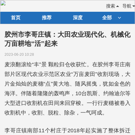
搜索
导航
首页
推荐
深度
全部
胶州市李哥庄镇：大田农业现代化、机械化
万亩耕地“活”起来
2023-06-20 10:28
麦浪翻滚绘“丰”景 颗粒归仓收获忙。在胶州李哥庄南
部片区现代农业示范区农业“万亩麦田”收割现场，大
片金灿灿的麦穗“点”黄大地、随风摇曳，犹如金色的
海洋。伴随着隆隆的轰鸣声，10台凯斯、约翰迪尔等
大型进口收割机在田间来回穿梭。一行行麦穗被卷入
收割机中，收割、脱粒、除杂，一气呵成。
李哥庄镇南部11个村庄于2018年起实施了整体拆迁