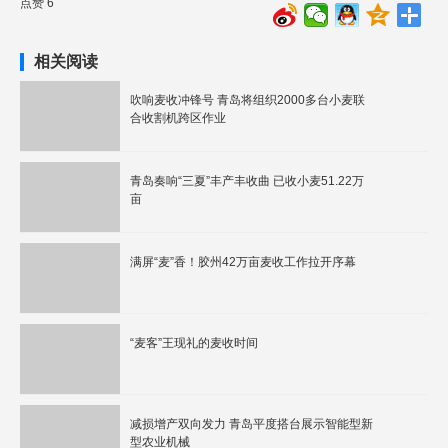
点赞 6
相关阅读
吹响麦收冲锋号 青岛将组织2000多台小麦联
合收割机跨区作业
青岛奏响“三夏”丰产丰收曲 已收小麦51.22万
亩
满屏“麦”香！胶州42万亩麦收工作拉开序幕
“麦客”王现礼的麦收时间
减损增产双向发力 青岛平度搭台展示智能型新
型农业机械