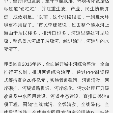
中，坚持绿色发展，坚守节能减排、环境考评数据达
标这道“硬杠杠”，并注重生态、产业、民生协调并
进，成效明显。“以前，这个河段很脏，一到夏天环
境更不用提了。”市民李建波说，过去整个墨水河上
游由于居民楼多，排污口也多，河道里随处可见垃
圾，整条墨水河成了垃圾河。经过治理，河道里的水
变清了。
即墨区自2016年起，全面展开城中河综合整治。全面
推行河长制，推进河道综合治理 。通过PPP融资模
式筹措资金20多亿元，实施管道截污、河道清淤、河
岸砌护、河堤道路贯通、河岸绿化、污水处理厂升级
改造及中水回用建设、河道生态建设、直排口整治8
项工程。围绕“全线截污、全线清淤、全线绿化、全
线贯通道路、全线中水回用”的河道治理战略，持续