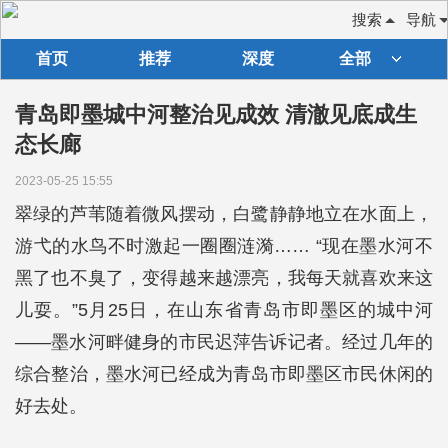
搜索
导航
首页
推荐
深度
全部
青岛即墨城中河整治见成效 清澈见底成生
态长廊
2023-05-25 15:55
翠绿的芦苇随着微风摆动，白鹭静静地立在水面上，
游弋的水鸟不时激起一圈圈涟漪…… “现在墨水河不
黑了也不臭了，变得越来越漂亮，我每天就喜欢来这
儿耍。”5月25日，在山东省青岛市即墨区的城中河
——墨水河畔健身的市民迟萍告诉记者。经过几年的
综合整治，墨水河已经成为青岛市即墨区市民休闲的
好去处。