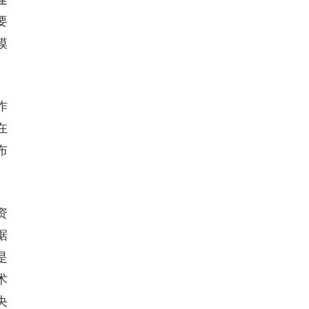
要
模
作
在
布
资
据
是
术
央