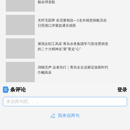
舶全球首航
关怀无国界 友谊紧相连—1名外籍患病船员在
日照港口岸紧急通关就医
展现女职工风采 青岛水务集团学习宣传贯彻党
的二十大精神走“新”更走“心”
润物无声 达者先行｜青岛女企业家绽放新时代
巾帼风采
条评论
0
登录
来说两句吧。。。
我来说两句