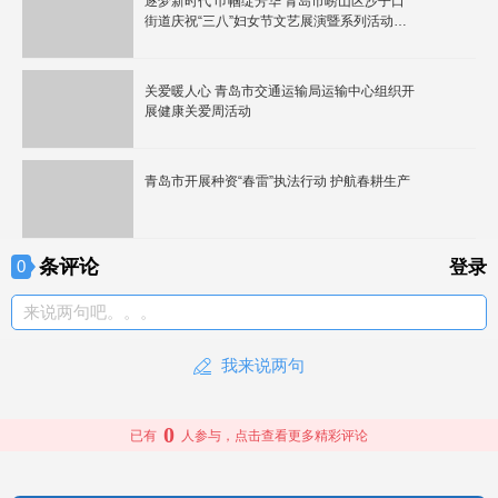
逐梦新时代 巾帼绽芳华 青岛市崂山区沙子口
街道庆祝“三八”妇女节文艺展演暨系列活动拉
开序幕
关爱暖人心 青岛市交通运输局运输中心组织开
展健康关爱周活动
青岛市开展种资“春雷”执法行动 护航春耕生产
条评论
0
登录
来说两句吧。。。
我来说两句
0
已有
人参与，点击查看更多精彩评论