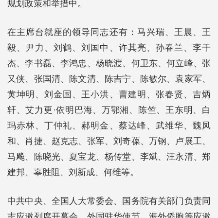
规划政策和举措中。
在主席台就座的领导同志还有：马兴瑞、王晨、王
毅、尹力、刘鹤、刘国中、许其亮、孙春兰、李干
杰、李书磊、李鸿忠、杨晓渡、何卫东、何立峰、张
又侠、张国清、陈文清、陈吉宁、陈敏尔、袁家军、
黄坤明、刘金国、王小洪、曹建明、张春贤、吉炳
轩、艾力更·依明巴海、万鄂湘、陈竺、王东明、白
玛赤林、丁仲礼、郝明金、蔡达峰、武维华、魏凤
和、肖捷、赵克志、张军、刘奇葆、万钢、卢展工、
马飚、陈晓光、夏宝龙、杨传堂、李斌、汪永清、郑
建邦、辜胜阻、刘新成、何维等。
中共中央、全国人大常委会、国务院有关部门负责同
志应邀列席开幕会。外国驻华使节、海外侨胞等应邀