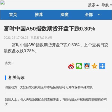
搜索
导航
首页
推荐
深度
全部
富时中国A50指数期货开盘下跌0.30%
2023-02-17 09:02
同花顺7x24快讯
富时中国A50指数期货开盘下跌0.30%，上个交易日凌
晨夜盘收跌0.28%。
点赞 0
相关阅读
潍柴动力：大缸径发动机在全球市场拓展顺利 近年来保持高速增长
知情人士：包凡失联系因配合调查被带走，与前总裁丛林船舶租赁违规操作有
关