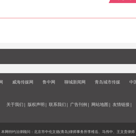
网
威海传媒网
鲁中网
聊城新闻网
青岛城市传媒
中
关于我们
版权声明
联系我们
广告刊例
网站地图
友情链接
本网特约法律顾问：北京市中伦文德(青岛)律师事务所李维岳、马伟中、王文贵律师