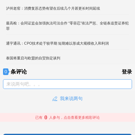
泸州老窖：消费复苏态势有望在后续几个月甚更长时间延续
最高检：会同证监会加强执法司法合作 “零容忍”依法严惩、全链条追责证券犯
罪
通宇通讯：CPO技术处于较早期 短期难以形成大规模收入和利润
泰国将重启与欧盟的自贸协定谈判
条评论
0
登录
来说两句吧。。。
我来说两句
0
已有
人参与，点击查看更多精彩评论