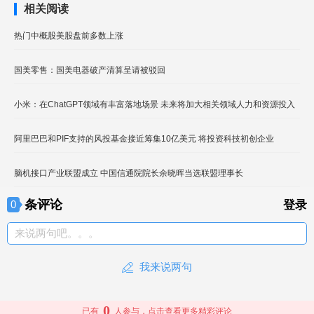
相关阅读
热门中概股美股盘前多数上涨
国美零售：国美电器破产清算呈请被驳回
小米：在ChatGPT领域有丰富落地场景 未来将加大相关领域人力和资源投入
阿里巴巴和PIF支持的风投基金接近筹集10亿美元 将投资科技初创企业
脑机接口产业联盟成立 中国信通院院长余晓晖当选联盟理事长
条评论
0
登录
来说两句吧。。。
我来说两句
0
已有
人参与，点击查看更多精彩评论