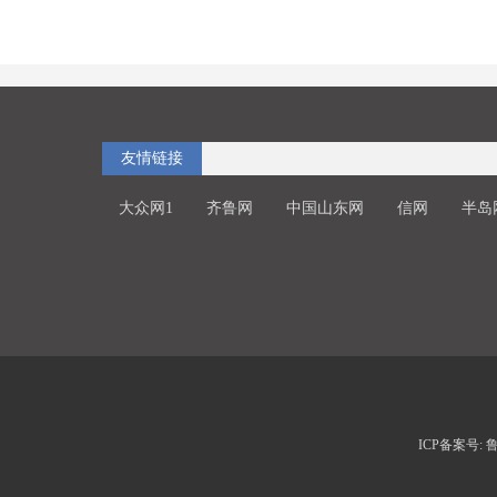
友情链接
大众网1
齐鲁网
中国山东网
信网
半岛
ICP备案号: 鲁I