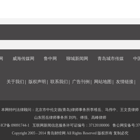
网
威海传媒网
鲁中网
聊城新闻网
青岛城市传媒
中
关于我们
版权声明
联系我们
广告刊例
网站地图
友情链接
本网特约法律顾问：北京市中伦文德(青岛)律师事务所李维岳、马伟中、王文贵律师
山东照岳律师事务所 刘均、傅强、高峰律师
CP备:09091744-1
互联网新闻信息服务许可证编号：37120180006
鲁公网安备号:3702
Copyright 2005 - 2014 青岛财经网 All Rights Reserved 版权所有 复制必究