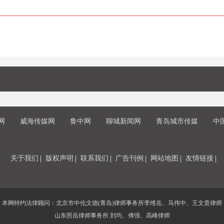
网
威海传媒网
鲁中网
聊城新闻网
青岛城市传媒
中
关于我们
版权声明
联系我们
广告刊例
网站地图
友情链接
本网特约法律顾问：北京市中伦文德(青岛)律师事务所李维岳、马伟中、王文贵律师
山东照岳律师事务所 刘均、傅强、高峰律师