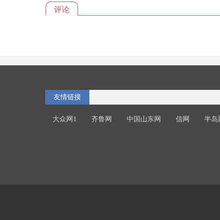
评论
友情链接
大众网1
齐鲁网
中国山东网
信网
半岛