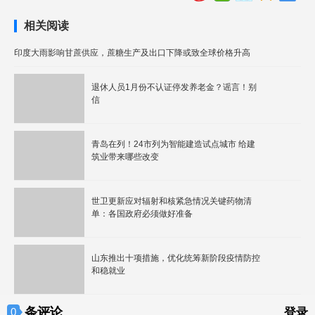
相关阅读
印度大雨影响甘蔗供应，蔗糖生产及出口下降或致全球价格升高
退休人员1月份不认证停发养老金？谣言！别
信
青岛在列！24市列为智能建造试点城市 给建
筑业带来哪些改变
世卫更新应对辐射和核紧急情况关键药物清
单：各国政府必须做好准备
山东推出十项措施，优化统筹新阶段疫情防控
和稳就业
条评论
0
登录