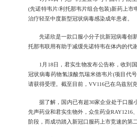
(先诺特韦片/利托那韦片组合包装)新药上市
治疗轻至中度新型冠状病毒感染成年患者。
先诺欣是一款口服小分子抗新冠病毒创新药，
托那韦联用有助于减缓先诺特韦在体内的代
1月18日，君实生物发布公告称，收到
冠状病毒药物氢溴酸氘瑞米德韦片(项目代号：J
请获得受理。截至目前，VV116已在乌兹别克
据了解，国内已有超30家企业处于口服
先声药业和君实生物外，众生药业RAY1216、前
阶段，而成功踏入新冠口服药上市竞速的第