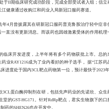
6处于II期临床研究成功阶段，完成全部受试者入组；信立
验；长江健康通过收购江和药业入局新冠口服药赛道。
去年4月曾披露其在研新冠口服药普克鲁胺治疗轻中症非
此后一直没有更新消息。而该药也因雄激素受体的作用机理
的临床开发进度，上半年将有多个药物获批上市。总的
药业RAY1216成为了业内看好的种子选手 。据“江苏药
临床进度处于国内3CL靶点药物第一位，预计最快于2023年
款3CL蛋白酶抑制剂在研，包括先声药业的先诺欣、众生
广生堂的GST-HG171。针对RdRp靶点，君实生物旗下的口
制药的SHEN26也在开发中。