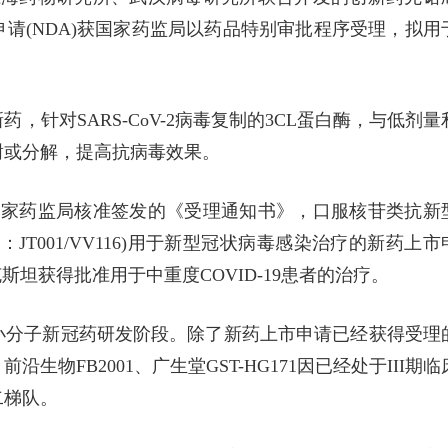
申请(NDA)获国家药监局以药品特别审批程序受理，拟用
针对SARS-CoV-2病毒复制的3CL蛋白酶，与低剂量
谢或分解，提高抗病毒效果。
国家药监局核准签发的《受理通知书》，口服核苷类抗新
T001/VV116)用于新型冠状病毒感染治疗的新药上市
斯坦获得批准用于中重度COVID-19患者的治疗。
小分子新冠药研发阶段。除了新药上市申请已经获得受理
沿生物FB2001、广生堂GST-HG171因已经处于III期临
二梯队。