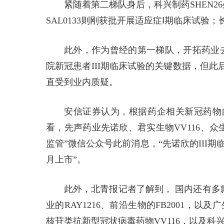
紧随着第二梯队身后，科兴制药SHEN2
SAL0133则刚获批开展适应症Ⅰ期临床试
此外，作为曾经的第一梯队，开拓药业
院新冠患者III期临床试验的关键数据，但
直受到业内质疑。
安信证券认为，根据药企相关新冠药物
看，先声药业先诺欣、君实生物VV116、众生
监管”微信公众号此前消息，“先诺欣的III期
月上市”。
此外，北青报记者了解到， 国内还有多
业的RAY1216、前沿生物的FB2001，以及
核苷类抗新型冠状病毒药物VV116，以及科兴