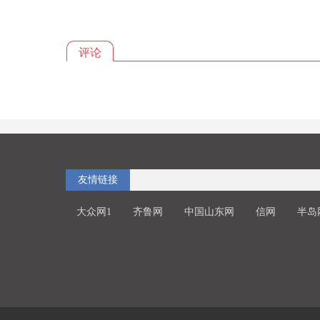
评论
友情链接
大众网1
齐鲁网
中国山东网
信网
半岛