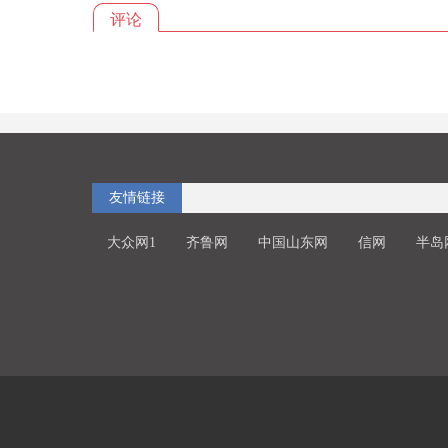
评论
友情链接
大众网1
齐鲁网
中国山东网
信网
半岛