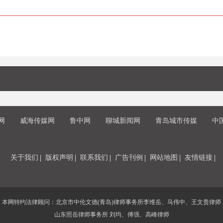
网
威海传媒网
鲁中网
聊城新闻网
青岛城市传媒
中
关于我们
版权声明
联系我们
广告刊例
网站地图
友情链接
本网特约法律顾问：北京市中伦文德(青岛)律师事务所李维岳、马伟中、王文贵律师
山东照岳律师事务所 刘均、傅强、高峰律师