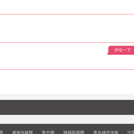
评论一下
网
威海传媒网
鲁中网
聊城新闻网
青岛城市传媒
中