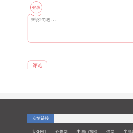
登录
评论
友情链接
大众网1
齐鲁网
中国山东网
信网
半岛