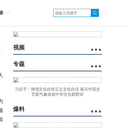
多
视频
值
专题
人
习近平：增强文化自觉坚定文化自信 展示中国文
艺新气象铸就中华文化新辉煌
为
爆料
服
着