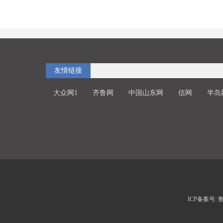
友情链接
大众网1
齐鲁网
中国山东网
信网
半岛
ICP备案号: 鲁I