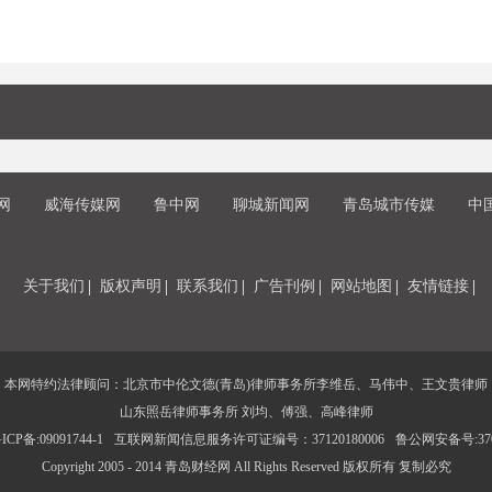
网
威海传媒网
鲁中网
聊城新闻网
青岛城市传媒
中
关于我们
版权声明
联系我们
广告刊例
网站地图
友情链接
本网特约法律顾问：北京市中伦文德(青岛)律师事务所李维岳、马伟中、王文贵律师
山东照岳律师事务所 刘均、傅强、高峰律师
CP备:09091744-1
互联网新闻信息服务许可证编号：37120180006
鲁公网安备号:3702
Copyright 2005 - 2014 青岛财经网 All Rights Reserved 版权所有 复制必究