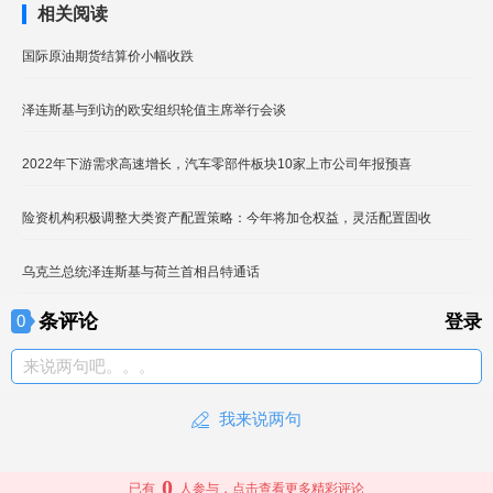
相关阅读
国际原油期货结算价小幅收跌
泽连斯基与到访的欧安组织轮值主席举行会谈
2022年下游需求高速增长，汽车零部件板块10家上市公司年报预喜
险资机构积极调整大类资产配置策略：今年将加仓权益，灵活配置固收
乌克兰总统泽连斯基与荷兰首相吕特通话
条评论
0
登录
来说两句吧。。。
我来说两句
0
已有
人参与，点击查看更多精彩评论