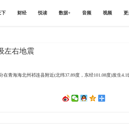
天下
财经
悦读
数据+
音频
视频
更
1级左右地震
青海海北州祁连县附近(北纬37.89度，东经101.08度)发生4.1