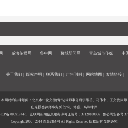
网
威海传媒网
鲁中网
聊城新闻网
青岛城市传媒
中
关于我们
版权声明
联系我们
广告刊例
网站地图
友情链接
本网特约法律顾问：北京市中伦文德(青岛)律师事务所李维岳、马伟中、王文贵律师
山东照岳律师事务所 刘均、傅强、高峰律师
CP备:09091744-1
互联网新闻信息服务许可证编号：37120180006
鲁公网安备号:3702
Copyright 2005 - 2014 青岛财经网 All Rights Reserved 版权所有 复制必究