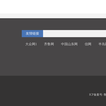
友情链接
大众网1
齐鲁网
中国山东网
信网
半岛
ICP备案号: 鲁I