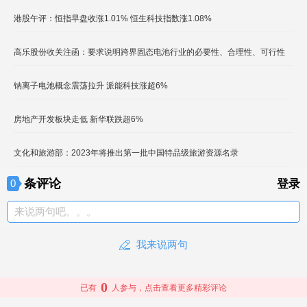
港股午评：恒指早盘收涨1.01% 恒生科技指数涨1.08%
高乐股份收关注函：要求说明跨界固态电池行业的必要性、合理性、可行性
钠离子电池概念震荡拉升 派能科技涨超6%
房地产开发板块走低 新华联跌超6%
文化和旅游部：2023年将推出第一批中国特品级旅游资源名录
条评论
0
登录
来说两句吧。。。
我来说两句
0
已有
人参与，点击查看更多精彩评论