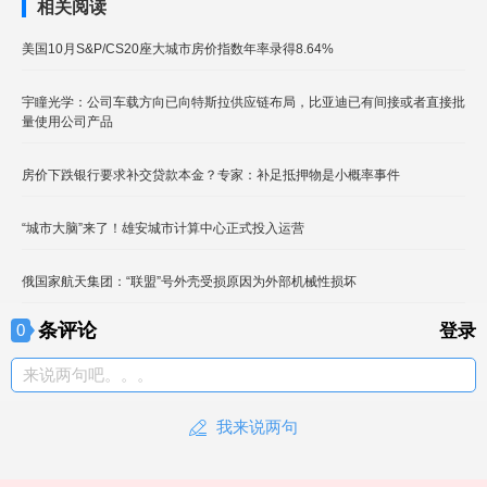
相关阅读
美国10月S&P/CS20座大城市房价指数年率录得8.64%
宇瞳光学：公司车载方向已向特斯拉供应链布局，比亚迪已有间接或者直接批
量使用公司产品
房价下跌银行要求补交贷款本金？专家：补足抵押物是小概率事件
“城市大脑”来了！雄安城市计算中心正式投入运营
俄国家航天集团：“联盟”号外壳受损原因为外部机械性损坏
条评论
0
登录
来说两句吧。。。
我来说两句