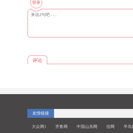
登录
评论
友情链接
大众网1
齐鲁网
中国山东网
信网
半岛