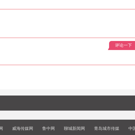
评论一下
网
威海传媒网
鲁中网
聊城新闻网
青岛城市传媒
中