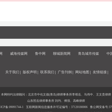
网
威海传媒网
鲁中网
聊城新闻网
青岛城市传媒
中
关于我们
版权声明
联系我们
广告刊例
网站地图
友情链接
本网特约法律顾问：北京市中伦文德(青岛)律师事务所李维岳、马伟中、王文贵律师
山东照岳律师事务所 刘均、傅强、高峰律师
CP备:09091744-1
互联网新闻信息服务许可证编号：37120180006
鲁公网安备号:3702