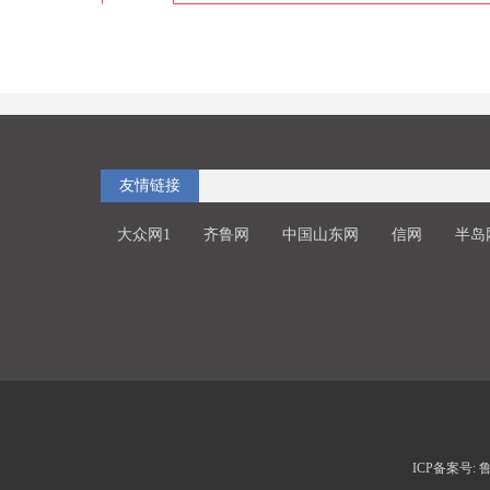
友情链接
大众网1
齐鲁网
中国山东网
信网
半岛
ICP备案号: 鲁I