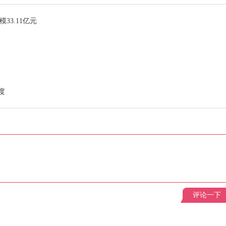
3.11亿元
度
评论一下