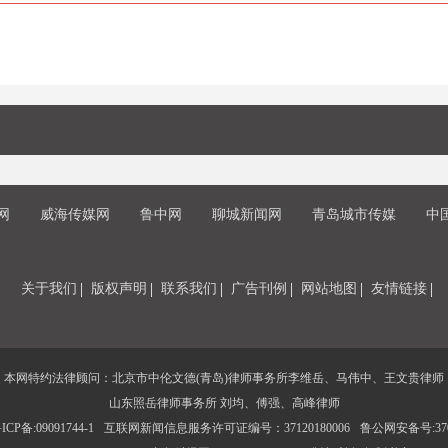
网
威海传媒网
鲁中网
聊城新闻网
青岛城市传媒
中
关于我们
版权声明
联系我们
广告刊例
网站地图
友情链接
本网特约法律顾问：北京市中伦文德(青岛)律师事务所李维岳、马伟中、王文贵律师
山东照岳律师事务所 刘均、傅强、高峰律师
CP备:09091744-1
互联网新闻信息服务许可证编号：37120180006
鲁公网安备号:3702