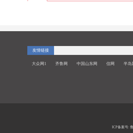
友情链接
大众网1
齐鲁网
中国山东网
信网
半岛
ICP备案号: 鲁I