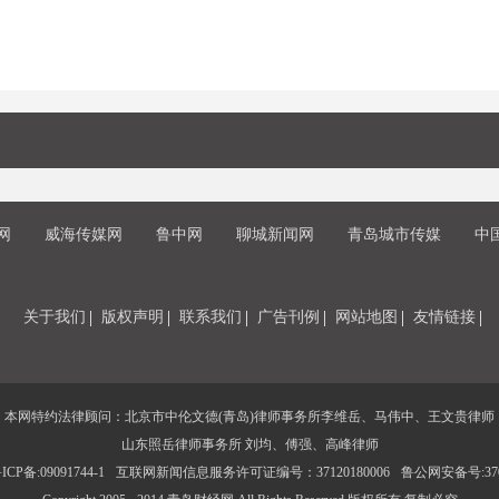
网
威海传媒网
鲁中网
聊城新闻网
青岛城市传媒
中
关于我们
版权声明
联系我们
广告刊例
网站地图
友情链接
本网特约法律顾问：北京市中伦文德(青岛)律师事务所李维岳、马伟中、王文贵律师
山东照岳律师事务所 刘均、傅强、高峰律师
CP备:09091744-1
互联网新闻信息服务许可证编号：37120180006
鲁公网安备号:3702