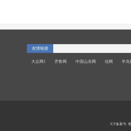
友情链接
大众网1
齐鲁网
中国山东网
信网
半岛
ICP备案号: 鲁I