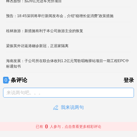
棒杰股份：拟26亿元进军光伏项目
预告：18:45深圳将举行新闻发布会，介绍“稳增长促消费”政策措施
桂林旅游：新措施有利于本公司旅游主业的恢复
梁振英外访返港确诊新冠，正居家隔离
海南发展：子公司所在联合体收到1.2亿元莺歌唱晚驿站项目一期工程EPC中
标通知书
条评论
0
登录
来说两句吧。。。
我来说两句
0
已有
人参与，点击查看更多精彩评论