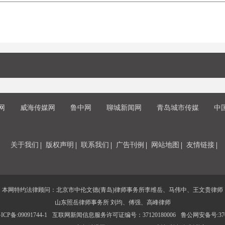
网
威海传媒网
鲁中网
聊城新闻网
青岛城市传媒
中
关于我们
版权声明
联系我们
广告刊例
网站地图
友情链接
本网特约法律顾问：北京市中伦文德(青岛)律师事务所李维岳、马伟中、王文贵律师
山东照岳律师事务所 刘均、傅强、高峰律师
CP备:09091744-1
互联网新闻信息服务许可证编号：37120180006
鲁公网安备号:3702