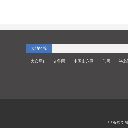
友情链接
大众网1
齐鲁网
中国山东网
信网
半岛
ICP备案号: 鲁I