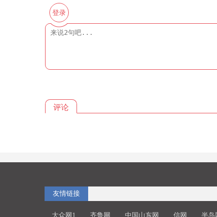
登录
评论
友情链接
大众网1
齐鲁网
中国山东网
信网
半岛