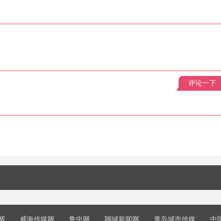
评论一下
网
威海传媒网
鲁中网
聊城新闻网
青岛城市传媒
中