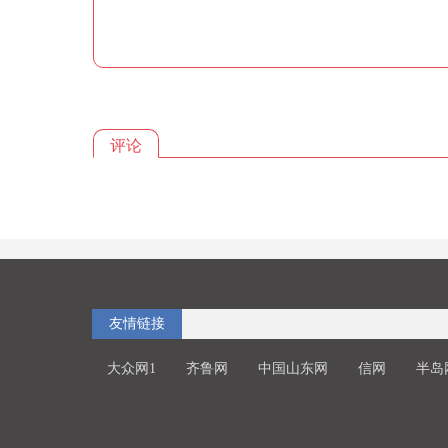
评论
友情链接
大众网1
齐鲁网
中国山东网
信网
半岛