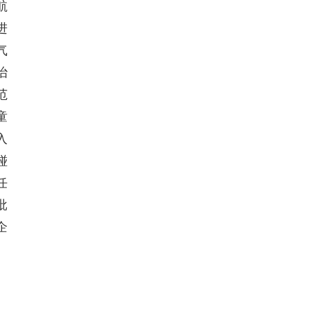
航
进
气
治
范
童
入
碰
任
批
企