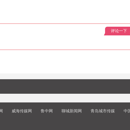
评论一下
网
威海传媒网
鲁中网
聊城新闻网
青岛城市传媒
中