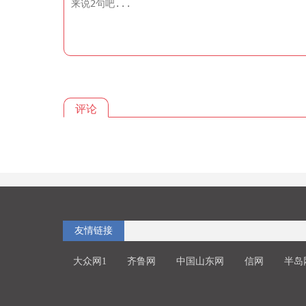
评论
友情链接
大众网1
齐鲁网
中国山东网
信网
半岛