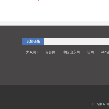
友情链接
大众网1
齐鲁网
中国山东网
信网
半岛
ICP备案号: 鲁I