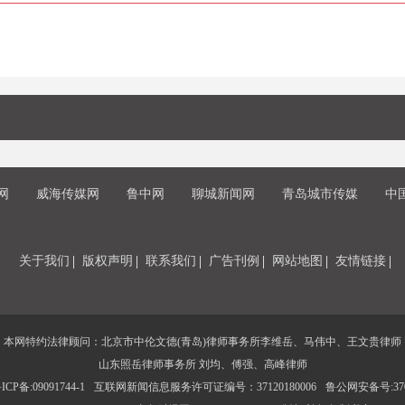
网
威海传媒网
鲁中网
聊城新闻网
青岛城市传媒
中
关于我们
版权声明
联系我们
广告刊例
网站地图
友情链接
本网特约法律顾问：北京市中伦文德(青岛)律师事务所李维岳、马伟中、王文贵律师
山东照岳律师事务所 刘均、傅强、高峰律师
CP备:09091744-1
互联网新闻信息服务许可证编号：37120180006
鲁公网安备号:3702