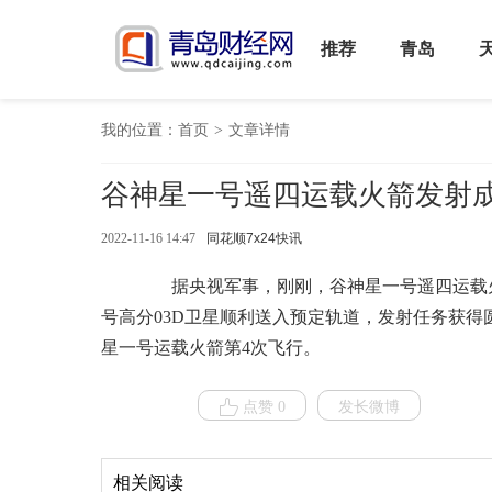
推荐
青岛
我的位置：
首页
>
文章详情
谷神星一号遥四运载火箭发射
2022-11-16 14:47
同花顺7x24快讯
据央视军事，刚刚，谷神星一号遥四运载火
号高分03D卫星顺利送入预定轨道，发射任务获
星一号运载火箭第4次飞行。
点赞 0
发长微博
相关阅读