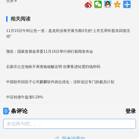
点赞 6
相关阅读
11月15日午间公告一览：盘龙药业将开展为期3天的“上市五周年股东回馈活
动”
预告：国家发展改革委11月16日举行例行新闻发布会
石家庄公交地铁不再查验核酸证明 但乘客进站需扫场所码
中国软件回应子公司麒麟软件岗位优化：没听说过专门的裁员计划
中证转债午盘涨0.29%
条评论
0
登录
来说两句吧。。。
我来说两句