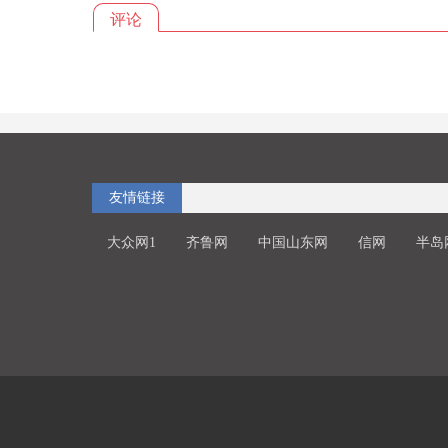
评论
友情链接
大众网1
齐鲁网
中国山东网
信网
半岛