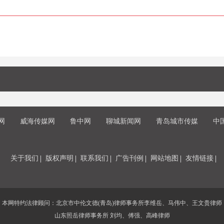
网
威海传媒网
鲁中网
聊城新闻网
青岛城市传媒
中
关于我们
版权声明
联系我们
广告刊例
网站地图
友情链接
本网特约法律顾问：北京市中伦文德(青岛)律师事务所李维岳、马伟中、王文贵律师
山东照岳律师事务所 刘均、傅强、高峰律师