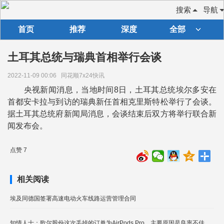
搜索
导航
首页
推荐
深度
全部
土耳其总统与瑞典首相举行会谈
2022-11-09 00:06
同花顺7x24快讯
央视新闻消息，当地时间8日，土耳其总统埃尔多安在
首都安卡拉与到访的瑞典新任首相克里斯特松举行了会谈。
据土耳其总统府新闻局消息，会谈结束后双方将举行联合新
闻发布会。
点赞 7
相关阅读
埃及同德国签署高速电动火车线路运营管理合同
知情人士：歌尔股份这次丢掉的订单为AirPods Pro，主要原因是良率不佳