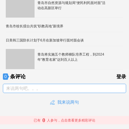
青岛市自然资源与规划局“便民利民面对面”活
动在高新区举行
青岛市校长擂台共筑“职教高地”新境界
日美韩三国防长计划于6月在新加坡举行面对面会谈
青岛将实施五个教师梯队培养工程，到2024
年“教育名家”达到百人以上
条评论
0
登录
来说两句吧。。。
我来说两句
0
已有
人参与，点击查看更多精彩评论