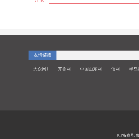
友情链接
大众网1
齐鲁网
中国山东网
信网
半岛
ICP备案号: 鲁I