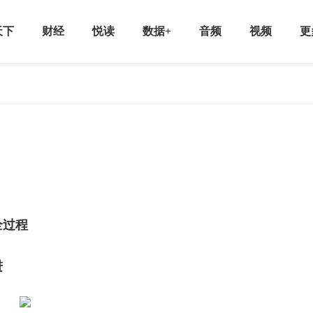
天下
财经
悦读
数据+
音频
视频
更
全过程
进