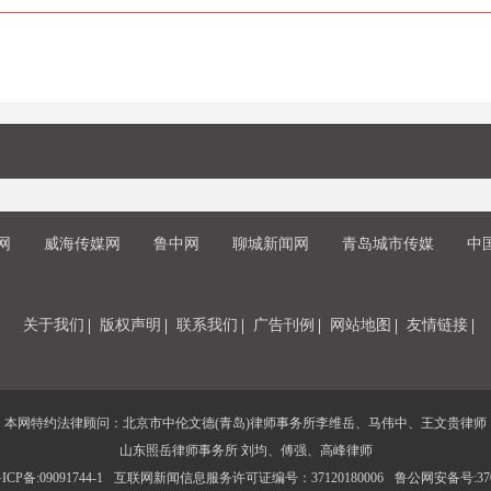
网
威海传媒网
鲁中网
聊城新闻网
青岛城市传媒
中
关于我们
版权声明
联系我们
广告刊例
网站地图
友情链接
本网特约法律顾问：北京市中伦文德(青岛)律师事务所李维岳、马伟中、王文贵律师
山东照岳律师事务所 刘均、傅强、高峰律师
CP备:09091744-1
互联网新闻信息服务许可证编号：37120180006
鲁公网安备号:3702