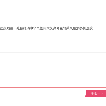
一处想劲往一处使推动中华民族伟大复兴号巨轮乘风破浪扬帆远航
评论一下