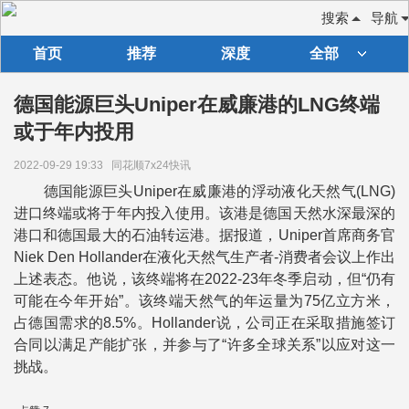
搜索
导航
首页
推荐
深度
全部
德国能源巨头Uniper在威廉港的LNG终端
或于年内投用
2022-09-29 19:33
同花顺7x24快讯
德国能源巨头Uniper在威廉港的浮动液化天然气(LNG)
进口终端或将于年内投入使用。该港是德国天然水深最深的
港口和德国最大的石油转运港。据报道，Uniper首席商务官
Niek Den Hollander在液化天然气生产者-消费者会议上作出
上述表态。他说，该终端将在2022-23年冬季启动，但“仍有
可能在今年开始”。该终端天然气的年运量为75亿立方米，
占德国需求的8.5%。Hollander说，公司正在采取措施签订
合同以满足产能扩张，并参与了“许多全球关系”以应对这一
挑战。