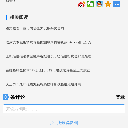
点赞 7
相关阅读
迈为股份：签订两份重大设备买卖合同
哈尔滨本轮疫情病毒基因测序为奥密克戎BA.5.2进化分支
王毅任建信消费金融筹备组组长，曾任建行房金部总经理
首批签约金额2050亿 厦门市城市建设投资基金正式成立
天士力：九味化斑丸获得药物临床试验批准通知书
条评论
0
登录
来说两句吧。。。
我来说两句