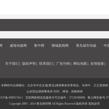
网
威海传媒网
鲁中网
聊城新闻网
青岛城市传媒
中
关于我们
版权声明
联系我们
广告刊例
网站地图
友情链接
本网特约法律顾问：北京市中伦文德(青岛)律师事务所李维岳、马伟中、王文贵律师
山东照岳律师事务所 刘均、傅强、高峰律师
CP备:09091744-1
互联网新闻信息服务许可证编号：37120180006
鲁公网安备号:3702
Copyright 2005 - 2014 青岛财经网 All Rights Reserved 版权所有 复制必究