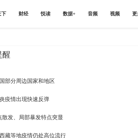
天下
财经
悦读
数据+
音频
视频
更
提醒
国部分周边国家和地区
炎疫情出现快速反弹
点散发、局部暴发特点突显
西藏等地疫情仍处高位流行