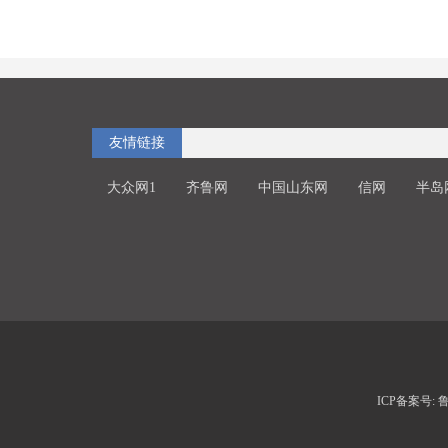
友情链接
大众网1
齐鲁网
中国山东网
信网
半岛
ICP备案号: 鲁I