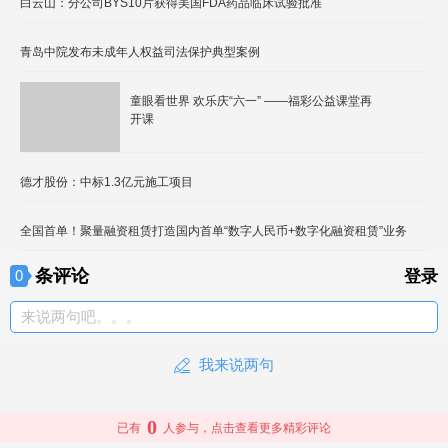
白云山：分公司BYS10片获得美国FDA药品临床试验批准
青岛中院发布未成年人权益司法保护典型案例
童眼看世界 欢乐庆“六一” ——福彩公益课堂再
开课
德才股份：中标1.3亿元施工项目
全国首单！聚量融资租赁打造国内首单“数字人民币+数字化融资租赁”业务
条评论
0
登录
来说两句吧。。。
我来说两句
0
已有
人参与，点击查看更多精彩评论