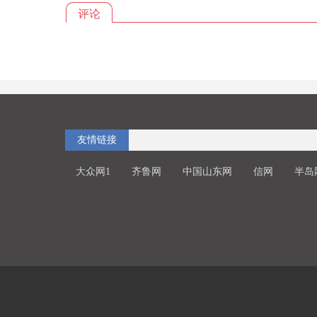
评论
友情链接
大众网1
齐鲁网
中国山东网
信网
半岛