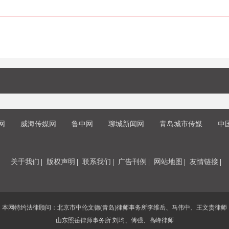
网
威海传媒网
鲁中网
聊城新闻网
青岛城市传媒
中
关于我们
版权声明
联系我们
广告刊例
网站地图
友情链接
本网特约法律顾问：北京市中伦文德(青岛)律师事务所李维岳、马伟中、王文贵律师
山东照岳律师事务所 刘均、傅强、高峰律师