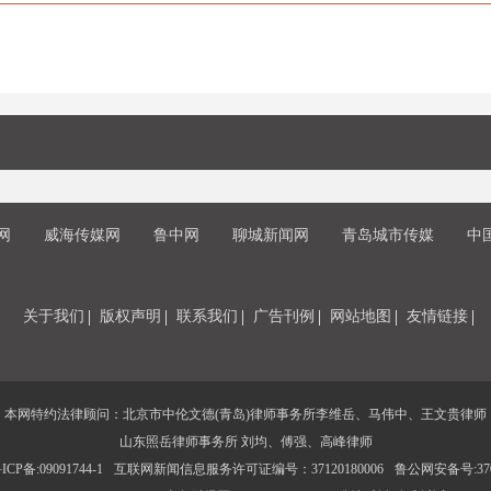
网
威海传媒网
鲁中网
聊城新闻网
青岛城市传媒
中
关于我们
版权声明
联系我们
广告刊例
网站地图
友情链接
本网特约法律顾问：北京市中伦文德(青岛)律师事务所李维岳、马伟中、王文贵律师
山东照岳律师事务所 刘均、傅强、高峰律师
CP备:09091744-1
互联网新闻信息服务许可证编号：37120180006
鲁公网安备号:3702