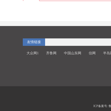
友情链接
大众网1
齐鲁网
中国山东网
信网
半岛
ICP备案号: 鲁I